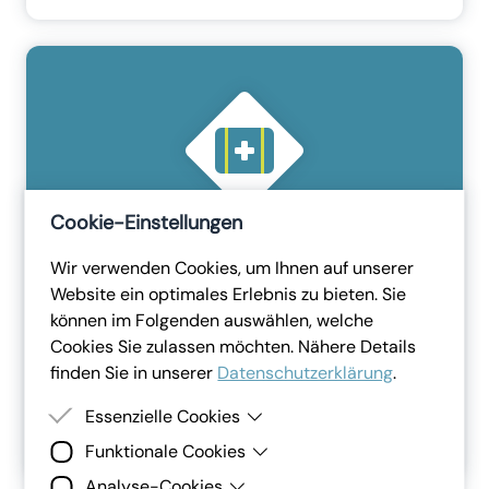
Cookie-Einstellungen
Wir verwenden Cookies, um Ihnen auf unserer
Website ein optimales Erlebnis zu bieten. Sie
Allgemein
können im Folgenden auswählen, welche
Erste Hilfe
Cookies Sie zulassen möchten. Nähere Details
Mit dieser Vorlage erstellen Sie eine allgemeine
finden Sie in unserer
Datenschutzerklärung
.
Erste Hilfe Unterweisung.
Dauer:
15
Minuten
Essenzielle Cookies
Mehr erfahren
Funktionale Cookies
Essenzielle Cookies sind Cookies, welche für die
ordnungsgemässe Funktion der Website
Analyse-Cookies
Funktionale Cookies erlauben es uns, Ihnen