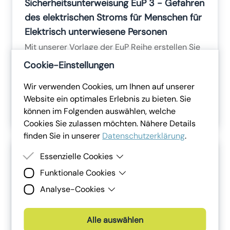
Sicherheitsunterweisung EuP 3 - Gefahren
des elektrischen Stroms für Menschen für
Elektrisch unterwiesene Personen
Mit unserer Vorlage der EuP Reihe erstellen Sie
eine maßgeschneiderte Unterweisung zu den
Cookie-Einstellungen
Gefahren des elektrischen Stroms für
Menschen.
Wir verwenden Cookies, um Ihnen auf unserer
Dauer:
30
Minuten
Website ein optimales Erlebnis zu bieten. Sie
Mehr erfahren
können im Folgenden auswählen, welche
Cookies Sie zulassen möchten. Nähere Details
finden Sie in unserer
Datenschutzerklärung
.
Essenzielle Cookies
Funktionale Cookies
Essenzielle Cookies sind Cookies, welche für die
ordnungsgemässe Funktion der Website
Analyse-Cookies
Funktionale Cookies erlauben es uns, Ihnen
benötigt werden. Ohne diese Cookies kann die
externe Inhalte (z.B. Videos) auf unserer
Website nicht angezeigt werden.
Analyse-Cookies sind Cookies, die wir zur
Webseite bereitzustellen und Ihnen einen
Analyse und Verbesserung der Webseiten der
Alle auswählen
reibungslosen Website-Besuch zu ermöglichen.
Lena Digital GmbH sowie unserer Services und