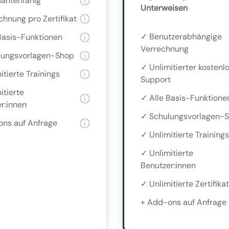
antenfähig
Unterweisen
hnung pro Zertifikat
✓ Benutzerabhängige
Basis-Funktionen
Verrechnung
lungsvorlagen-Shop
✓ Unlimitierter kostenl
itierte Trainings
Support
itierte
✓ Alle Basis-Funktione
r:innen
✓ Schulungsvorlagen-
ns auf Anfrage
✓ Unlimitierte Trainings
✓ Unlimitierte
Benutzer:innen
✓ Unlimitierte Zertifika
+ Add-ons auf Anfrage