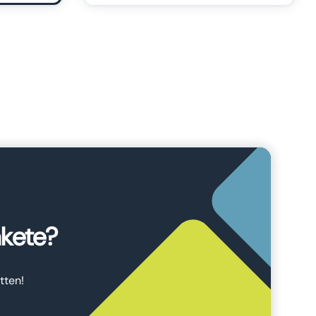
akete?
tten!