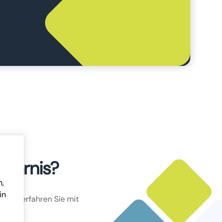
sparnis?
n,
in
enau, erfahren Sie mit