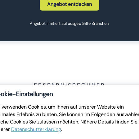
Angebot entdecken
Angebot limitiert auf ausgewählte Branchen.
ERSPARNISRECHNER
okie-Einstellungen
h ist Ihre individuelle LENA Er
 verwenden Cookies, um Ihnen auf unserer Website ein
imales Erlebnis zu bieten. Sie können im Folgenden auswähle
che Cookies Sie zulassen möchten. Nähere Details finden Sie 
ENA erspart Ihnen Zeit, Kosten und Kopfzerbrechen – wie viel g
serer
Datenschutzerklärung
.
unserem Ersparnisrechner.