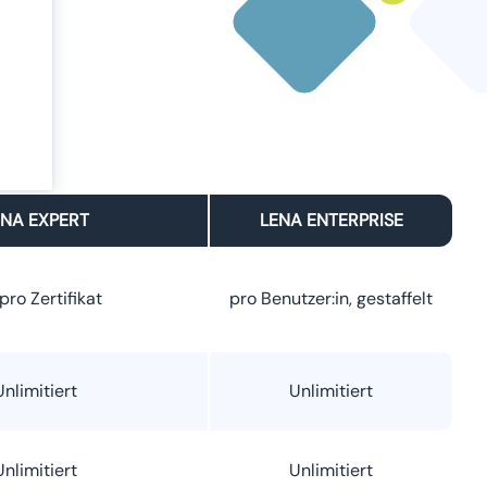
ie
ung
der
ENA EXPERT
LENA ENTERPRISE
 pro Zertifikat
pro Benutzer:in, gestaffelt
Unlimitiert
Unlimitiert
Unlimitiert
Unlimitiert