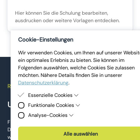
Hier können Sie die Schulung bearbeiten,
ausdrucken oder weitere Vorlagen entdecken.
Cookie-Einstellungen
Wir verwenden Cookies, um Ihnen auf unserer Websit
ein optimales Erlebnis zu bieten. Sie können im
Folgenden auswählen, welche Cookies Sie zulassen
möchten. Nähere Details finden Sie in unserer
Datenschutzerklärung
.
REFERENZEN
Essenzielle Cookies
Unsere Kund:innen
Funktionale Cookies
Essenzielle Cookies sind Cookies, welche für die
ordnungsgemässe Funktion der Website benötigt
Analyse-Cookies
Funktionale Cookies erlauben es uns, Ihnen externe
werden. Ohne diese Cookies kann die Website nicht
Für unsere Kund:innen gehen wir oft die Extrameile.
Inhalte (z.B. Videos) auf unserer Webseite
angezeigt werden.
Analyse-Cookies sind Cookies, die wir zur Analyse un
bereitzustellen und Ihnen einen reibungslosen Website
Das spiegelt sich in der gelungenen Zusammenarbeit
Verbesserung der Webseiten der Lena Digital GmbH
Alle auswählen
Besuch zu ermöglichen.
wider:
sowie unserer Services und Marketingmassnahmen