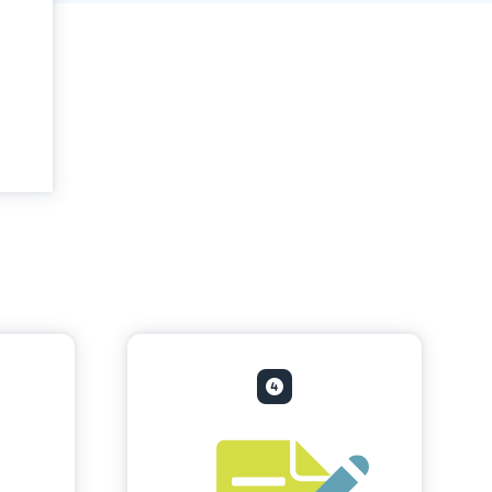
ie
ung
der