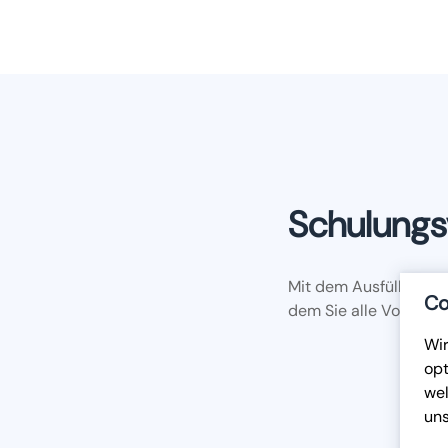
Schulungsv
Mit dem Ausfüllen reg
Co
dem Sie alle Vorlagen
Wir
opt
wel
un