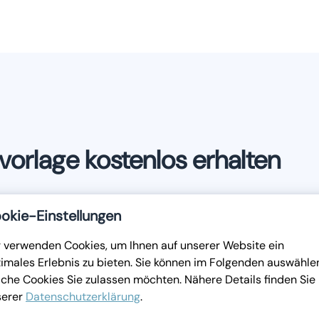
orlage kostenlos erhalten
istrieren Sie sich unverbindlich und kostenlos für einen LEN
okie-Einstellungen
 individuell an Ihre Bedürfnisse anpassen und anschließend e
 verwenden Cookies, um Ihnen auf unserer Website ein
imales Erlebnis zu bieten. Sie können im Folgenden auswähle
che Cookies Sie zulassen möchten. Nähere Details finden Sie 
serer
Datenschutzerklärung
.