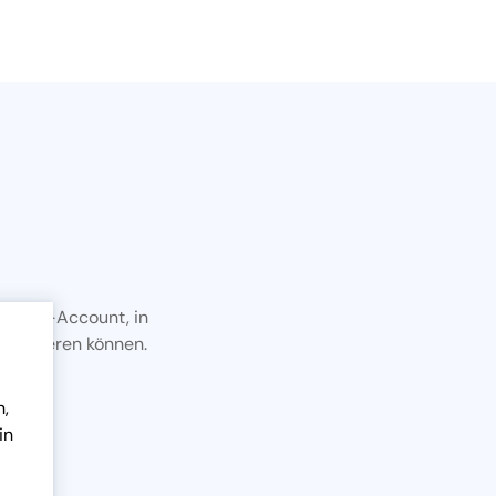
A DEMO-Account, in
xportieren können.
n,
in