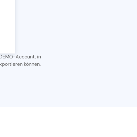
ie
ung
A DEMO-Account, in
der
xportieren können.