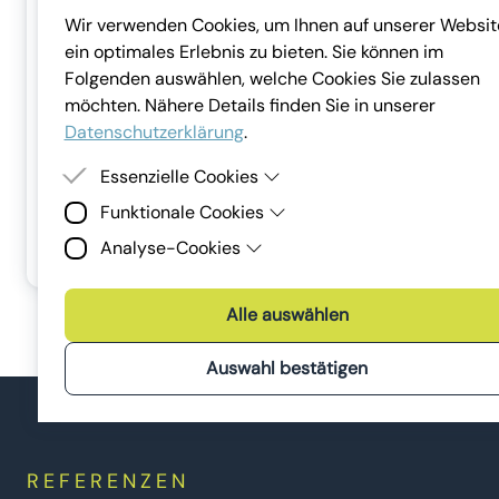
Wir verwenden Cookies, um Ihnen auf unserer Websit
ein optimales Erlebnis zu bieten. Sie können im
Folgenden auswählen, welche Cookies Sie zulassen
möchten. Nähere Details finden Sie in unserer
Datenschutzerklärung
.
Essenzielle Cookies
Funktionale Cookies
Essenzielle Cookies sind Cookies, welche für die
Hier können Sie die Schulung bearbeiten,
ordnungsgemässe Funktion der Website benötigt
ausdrucken oder weitere Vorlagen entdecken.
Analyse-Cookies
Funktionale Cookies erlauben es uns, Ihnen externe
werden. Ohne diese Cookies kann die Website nicht
Inhalte (z.B. Videos) auf unserer Webseite
angezeigt werden.
Analyse-Cookies sind Cookies, die wir zur Analyse un
bereitzustellen und Ihnen einen reibungslosen Website
Verbesserung der Webseiten der Lena Digital GmbH
Alle auswählen
Besuch zu ermöglichen.
sowie unserer Services und Marketingmassnahmen
verwenden.
Auswahl bestätigen
Bevorzugt verwenden wir dafür Tools, die keine Daten
ausserhalb der Europäischen Union senden.
REFERENZEN