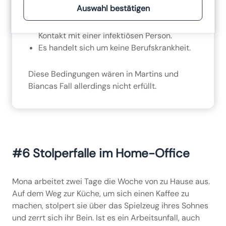
Marketingmassnahmen verwenden.
Auswahl bestätigen
der beruflichen Ausübung angesteckt.
Bevorzugt verwenden wir dafür Tools, die keine
Die betroffene Person hatte intensiven
Daten ausserhalb der Europäischen Union
Kontakt mit einer infektiösen Person.
senden.
Es handelt sich um keine Berufskrankheit.
Diese Bedingungen wären in Martins und
Biancas Fall allerdings nicht erfüllt.
#6 Stolperfalle im Home-Office
Mona arbeitet zwei Tage die Woche von zu Hause aus.
Auf dem Weg zur Küche, um sich einen Kaffee zu
machen, stolpert sie über das Spielzeug ihres Sohnes
und zerrt sich ihr Bein. Ist es ein Arbeitsunfall, auch